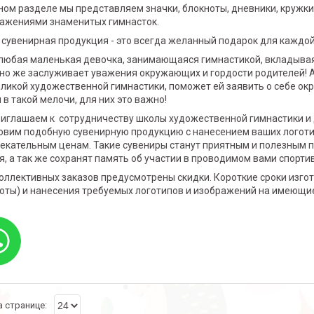
ном разделе мы представляем значки, блокноты, дневники, кружки,
ажениями знаменитых гимнасток.
 сувенирная продукция - это всегда желанный подарок для каждой
любая маленькая девочка, занимающаяся гимнастикой, вкладывая 
но же заслуживает уважения окружающих и гордости родителей! А 
ликой художественной гимнастики, поможет ей заявить о себе окру
 в такой мелочи, для них это важно!
иглашаем к сотрудничеству школы художественной гимнастики и 
овим подобную сувенирную продукцию с нанесением ваших логотип
екательным ценам. Такие сувениры станут приятным и полезным 
я, а так же сохранят память об участии в проводимом вами спорт
оллективных заказов предусмотрены скидки. Короткие сроки изго
оты) и нанесения требуемых логотипов и изображений на имеющие
.