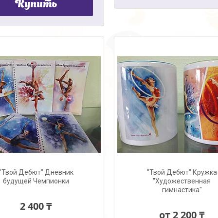
Купить
"Твой Дебют" Дневник
"Твой Дебют" Кружка
будущей Чемпионки
"Художественная
гимнастика"
2 400 ₸
от 2 200 ₸