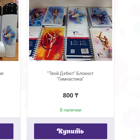
ая
"Твой Дебют" Блокнот
"Гимнастика"
800 ₸
В наличии
Купить