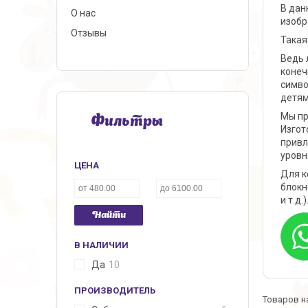
В дан
О нас
изобр
Отзывы
Такая
Ведь 
конеч
симво
детям
Мы пр
Фильтры
Изгот
привл
уровн
ЦЕНА
Для к
блокн
и т.д.)
Найти
В НАЛИЧИИ
Да
10
ПРОИЗВОДИТЕЛЬ