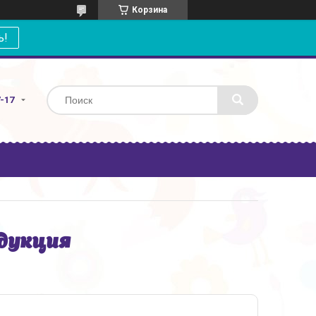
Корзина
ь!
7-17
дукция