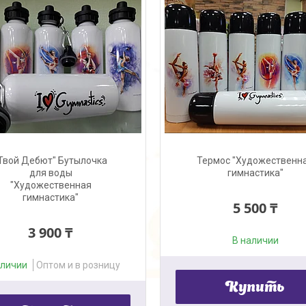
Твой Дебют" Бутылочка
Термос "Художественн
для воды
гимнастика"
"Художественная
гимнастика"
5 500 ₸
3 900 ₸
В наличии
аличии
Оптом и в розницу
Купить