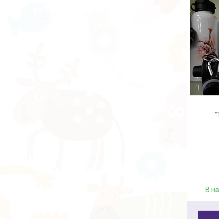
"
В н