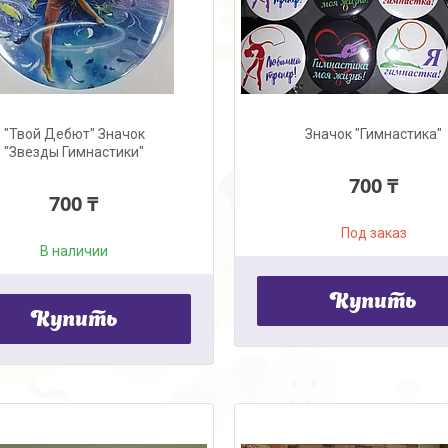
"Твой Дебют" Значок
Значок "Гимнастика"
"Звезды Гимнастики"
700 ₸
700 ₸
Под заказ
В наличии
Купить
Купить