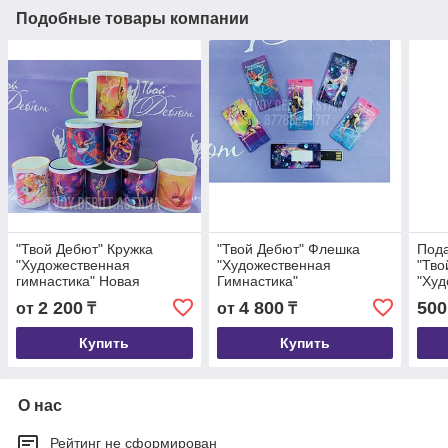
Подобные товары компании
"Твой Дебют" Кружка
"Твой Дебют" Флешка
Под
"Художественная
"Художественная
"Тво
гимнастика" Новая
Гимнастика"
"Худ
Коллекция!
Гимн
2 200
4 800
500
от
₸
от
₸
Купить
Купить
О нас
Рейтинг не сформирован