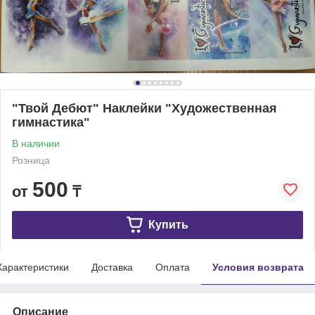
"Твой Дебют" Наклейки "Художественная
гимнастика"
В наличии
Розница
500
от
₸
Купить
Характеристики
Доставка
Оплата
Условия возврата
Описание