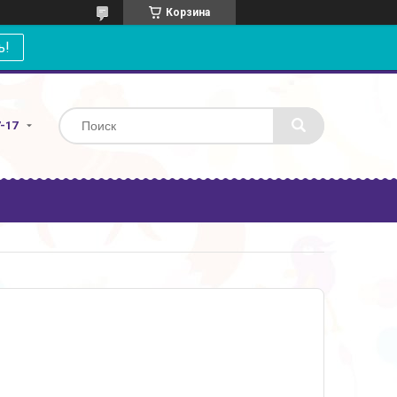
Корзина
ь!
7-17