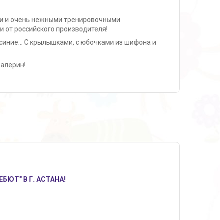
и и очень нежными тренировочными
и от российского производителя!
 синие... С крылышками, с юбочками из шифона и
алерин!
ЮТ" В Г. АСТАНА!