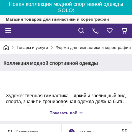
Новая коллекция модной спортивной одежды
SOLO:
Магазин товаров для гимнастики и хореографии
Товары и услуги
Форма для гимнастики и хореографии
Коллекция модной спортивной одежды
Художественная гимнастика – яркий и зрелищный вид
спорта, значит и тренировочная одежда должна быть
такой же. В этом разделе Вас ждут великолепные
Показать всё
яркие топы, борцовки, футболки, шорты со
сверкающими аппликациями из страз, с голограммой,
и просто нарядная удобная одежда для ОФП из
профессиональных тканей.
Сортировка
0
Фильтры