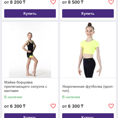
8 200
8 500
от
₸
от
₸
Купить
Купить
Майка-борцовка
прилегающего силуэта с
Укороченная футболка (кроп-
кантами
топ)
В наличии
В наличии
6 300
6 300
от
₸
от
₸
Купить
Купить