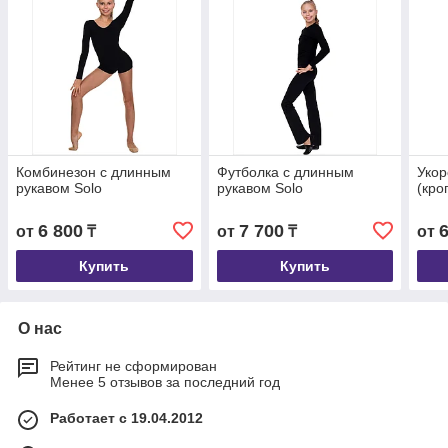
Комбинезон с длинным
Футболка с длинным
Укор
рукавом Solo
рукавом Solo
(кро
6 800
7 700
от
₸
от
₸
от
Купить
Купить
О нас
Рейтинг не сформирован
Менее 5 отзывов за последний год
Работает с 19.04.2012