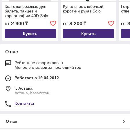
Колготки розовые для
Купальник с юбочкой
Гетр
балета, танцев и
короткий рукав Solo
отве
хореографии 40D Solo
2 900
8 200
от
₸
от
₸
от
Купить
Купить
О нас
Рейтинг не сформирован
Менее 5 отзывов за последний год
Работает с 19.04.2012
г. Астана
Астана, Казахстан
Контакты
О нас