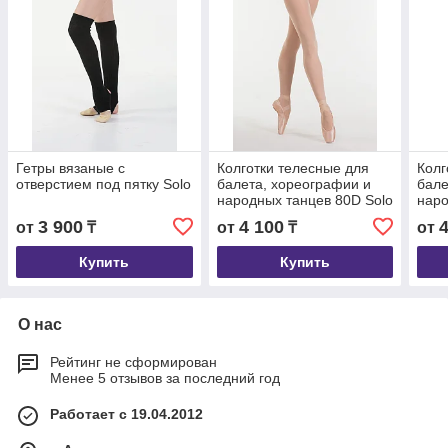
Гетры вязаные с
Колготки телесные для
Колг
отверстием под пятку Solo
балета, хореографии и
бале
народных танцев 80D Solo
наро
3 900
4 100
от
₸
от
₸
от
Купить
Купить
О нас
Рейтинг не сформирован
Менее 5 отзывов за последний год
Работает с 19.04.2012