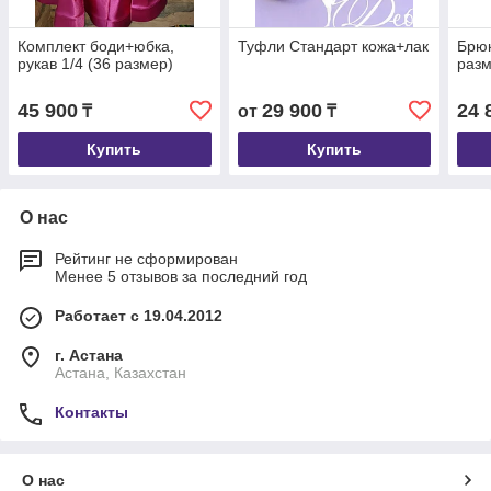
Комплект боди+юбка,
Туфли Стандарт кожа+лак
Брюк
рукав 1/4 (36 размер)
разм
45 900
29 900
24 
₸
от
₸
Купить
Купить
О нас
Рейтинг не сформирован
Менее 5 отзывов за последний год
Работает с 19.04.2012
г. Астана
Астана, Казахстан
Контакты
О нас