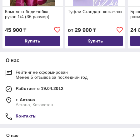
Комплект боди+юбка,
Туфли Стандарт кожа+лак
Брюк
рукав 1/4 (36 размер)
разм
45 900
29 900
24 
₸
от
₸
Купить
Купить
О нас
Рейтинг не сформирован
Менее 5 отзывов за последний год
Работает с 19.04.2012
г. Астана
Астана, Казахстан
Контакты
О нас