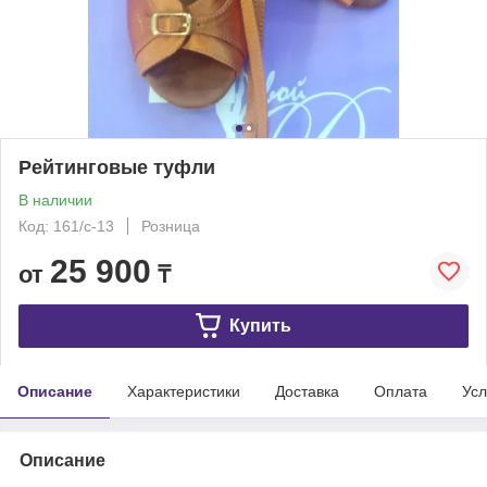
Рейтинговые туфли
В наличии
Код: 161/с-13
Розница
25 900
от
₸
Купить
Описание
Характеристики
Доставка
Оплата
Усл
Описание