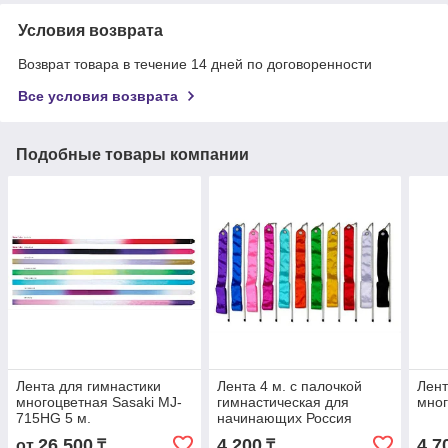
Условия возврата
Возврат товара в течение 14 дней по договоренности
Все условия возврата
Подобные товары компании
Лента для гимнастики
Лента 4 м. с палочкой
Лент
многоцветная Sasaki MJ-
гимнастическая для
мног
715HG 5 м.
начинающих Россия
26 500
4 200
4 7
от
₸
₸