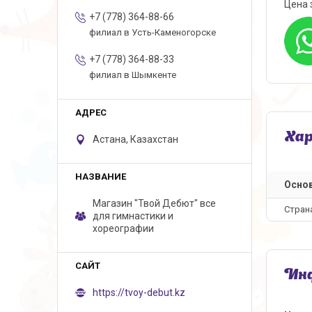
Цена 
+7 (778) 364-88-66
филиал в Усть-Каменогорске
+7 (778) 364-88-33
филиал в Шымкенте
Ха
Астана, Казахстан
Осно
Магазин "Твой Дебют" все
Стран
для гимнастики и
хореографии
Инф
https://tvoy-debut.kz