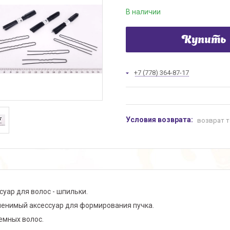
В наличии
Купить
+7 (778) 364-87-17
возврат т
суар для волос - шпильки.
енимый аксессуар для формирования пучка.
емных волос.