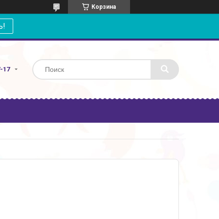
Корзина
ь!
7-17