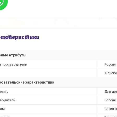
рактеристики
вные атрибуты
а производитель
Россия
Женски
овательские характеристики
чение
Для де
водитель
Россия
ани
Сатин-