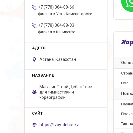
+7 (778) 364-88-66
филиал в Усть-Каменогорске
+7 (778) 364-88-33
филиал в Шымкенте
Ха
Астана, Казахстан
Осно
Стран
Пол
Магазин "Твой Дебют" все
для гимнастики и
Польз
хореографии
Назна
Произ
Тип тк
https://tvoy-debut.kz