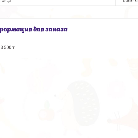
 танца
Бальны
ормация для заказа
3 500 ₸