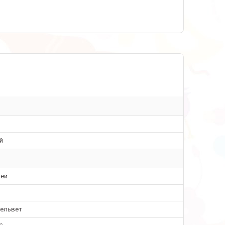
й
тей
вельвет