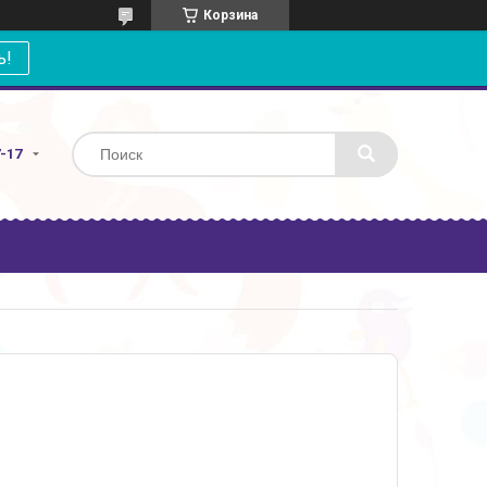
Корзина
ь!
7-17