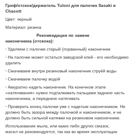
Гриф/отскок/держатель Tuloni для палочек Sasaki и
Chacott
Цвет: черный
Материал: резина
Рекомендации по замене
наконечника (отскока):
∙
Удаляем с палочки старый (порванный) наконечник
∙
На палочке может остаться заводской клей - его необходимо
удалить
∙
Смачиваем внутри резиновый наконечник струёй воды
∙
Смачиваем палочку водой
∙
Аккуратно надеть наконечник. На конечном этапе
«натягивания» нужно подталкивать пальцами заднюю часть
наконечника, а переднюю натягивать
∙
Проверить конец палочки уже с надетым наконечником. Не
должно быть зазора между палочкой и наконечником, и не
должно быть сильной натяжки на резиновом наконечнике.
Использование мыла, или каких либо других смазок,
масел не рекомендуется, так как во время эксплуатации