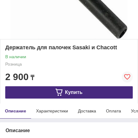
Держатель для палочек Sasaki и Chacott
В наличии
Розница
2 900
₸
Купить
Описание
Характеристики
Доставка
Оплата
Усл
Описание