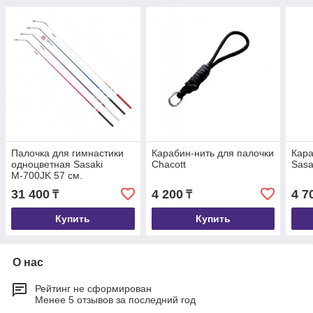
Палочка для гимнастики
Карабин-нить для палочки
Кара
одноцветная Sasaki
Chacott
Sasa
М-700JK 57 см.
31 400
4 200
4 7
₸
₸
Купить
Купить
О нас
Рейтинг не сформирован
Менее 5 отзывов за последний год