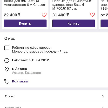
Лента для гимнастики
Палочка для гимнастики
Лент
многоцветная 6 м Chacott
одноцветная Sasaki
мног
М-700JK 57 см.
715H
22 400
31 400
₸
₸
от
Купить
Купить
О нас
Рейтинг не сформирован
Менее 5 отзывов за последний год
Работает с 19.04.2012
г. Астана
Астана, Казахстан
Контакты
О нас