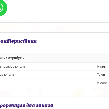
рактеристики
вные атрибуты
а производитель
Италия
водитель
Tuloni
Насос
ормация для заказа