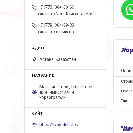
+7 (778) 364-88-66
филиал в Усть-Каменогорске
+7 (778) 364-88-33
филиал в Шымкенте
Ха
Астана, Казахстан
Осно
Стран
Магазин "Твой Дебют" все
Произ
для гимнастики и
хореографии
Тип
https://tvoy-debut.kz
Инф