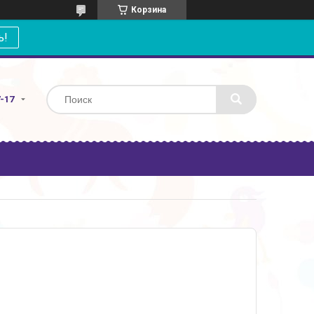
Корзина
ь!
7-17