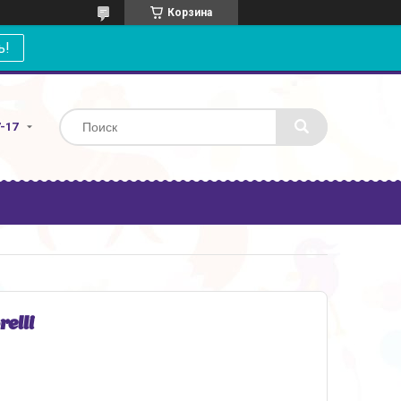
Корзина
ь!
7-17
elli