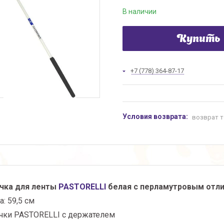
В наличии
Купить
+7 (778) 364-87-17
возврат т
чка для ленты
PASTORELLI
белая с перламутровым отл
: 59,5 см
чки PASTORELLI с держателем