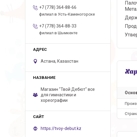
Пало
+7 (778) 364-88-66
Мета
филиал в Усть-Каменогорске
Держ
Прод
+7 (778) 364-88-33
филиал в Шымкенте
Утве
Астана, Казахстан
Ха
Магазин "Твой Дебют" все
Осно
для гимнастики и
хореографии
Произ
Стран
https://tvoy-debut.kz