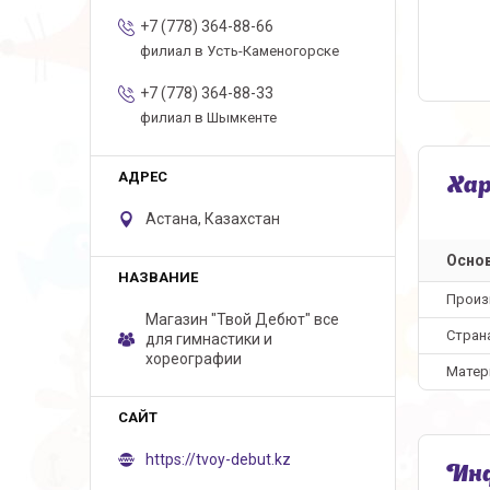
+7 (778) 364-88-66
филиал в Усть-Каменогорске
+7 (778) 364-88-33
филиал в Шымкенте
Ха
Астана, Казахстан
Осно
Произ
Магазин "Твой Дебют" все
Стран
для гимнастики и
хореографии
Матер
https://tvoy-debut.kz
Инф