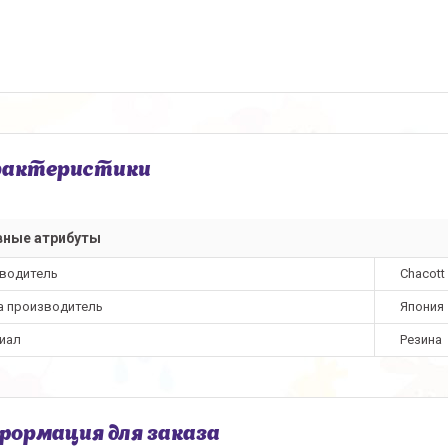
рактеристики
вные атрибуты
водитель
Chacott
а производитель
Япония
иал
Резина
ормация для заказа