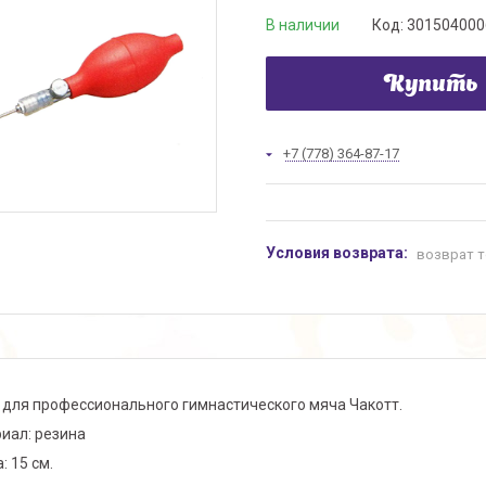
В наличии
Код:
301504000
Купить
+7 (778) 364-87-17
возврат т
 для профессионального гимнастического мяча Чакотт.
иал: резина
: 15 см.