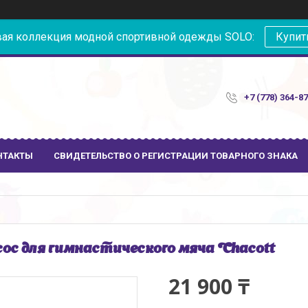
ая коллекция модной спортивной одежды SOLO:
Купит
+7 (778) 364-8
НТАКТЫ
СВИДЕТЕЛЬСТВО О РЕГИСТРАЦИИ ТОВАРНОГО ЗНАКА
ос для гимнастического мяча Chacott
21 900 ₸