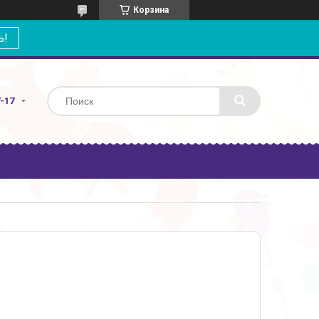
Корзина
ь!
7-17