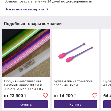
Возврат товара в течение 14 дней по договоренности
Все условия возврата
Подобные товары компании
Обруч гимнастический
Булавы гимнастические
Була
Pastorelli Junior 80 см и
cборные 36 см.
41 с
Junior+Senior 90 см FIG
Logo Laser
23 900
14 200
64 
от
₸
от
₸
Купить
Купить