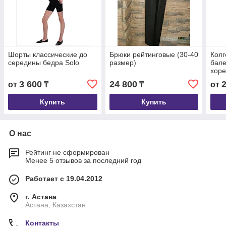
Шорты классические до
Брюки рейтинговые (30-40
Колг
середины бедра Solo
размер)
бале
хоре
3 600
24 800
от
₸
₸
от
Купить
Купить
О нас
Рейтинг не сформирован
Менее 5 отзывов за последний год
Работает с 19.04.2012
г. Астана
Астана, Казахстан
Контакты