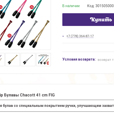
В наличии
Код:
301505000
Купить
+7 (778) 364-87-17
возврат т
ip
Булавы
Chacott
41
cm
FIG
я булав со специальным покрытием ручки, улучшающим захва