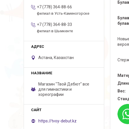
Булав
+7 (778) 364-88-66
филиал в Усть-Каменогорске
Булав
булав
+7 (778) 364-88-33
филиал в Шымкенте
Новые
вероя
Астана, Казахстан
Стерж
Мате
Длин
Магазин "Твой Дебют" все
для гимнастики и
Вес:
хореографии
Станд
https://tvoy-debut.kz