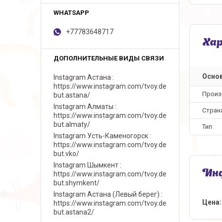
+77783648717
Ха
Осно
Instagram Астана
https://www.instagram.com/tvoy.de
Произ
but.astana/
Instagram Алматы
Стран
https://www.instagram.com/tvoy.de
but.almaty/
Тип
Instagram Усть-Каменогорск
https://www.instagram.com/tvoy.de
but.vko/
Instagram Шымкент
Инф
https://www.instagram.com/tvoy.de
but.shymkent/
Instagram Астана (Левый берег)
Цена:
https://www.instagram.com/tvoy.de
but.astana2/