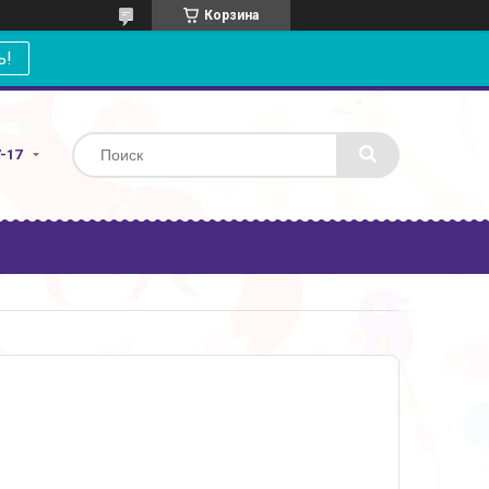
Корзина
ь!
7-17