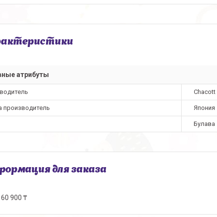
рактеристики
вные атрибуты
водитель
Chacott
а производитель
Япония
Булава
ормация для заказа
60 900 ₸