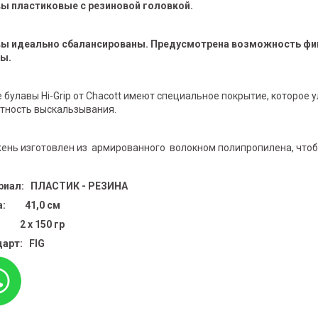
ы пластиковые с резиновой головкой.
ы идеально сбалансированы. Предусмотрена возможность фик
ы.
 булавы Hi-Grip от Chacott имеют специальное покрытие, которое 
тность выскальзывания.
ень изготовлен из армированного волокном полипропилена, чтобы 
риал: ПЛАСТИК - РЕЗИНА
а: 41,0 cм
 2 х 150 гр
арт: FIG