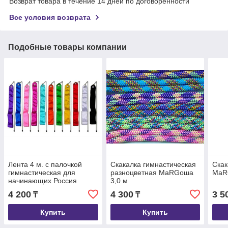
Возврат товара в течение 14 дней по договоренности
Все условия возврата
Подобные товары компании
Лента 4 м. с палочкой
Скакалка гимнастическая
Скак
гимнастическая для
разноцветная МаRGоша
МаR
начинающих Россия
3,0 м
4 200
4 300
3 5
₸
₸
Купить
Купить