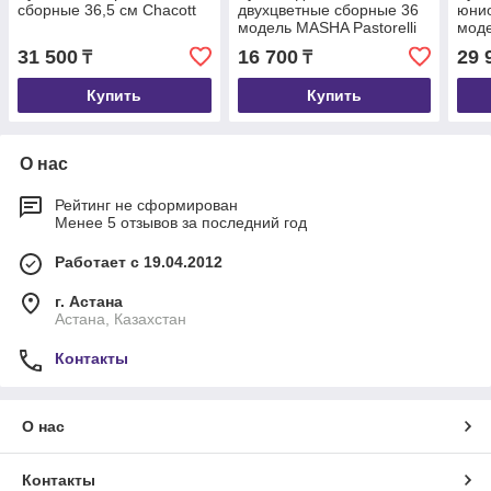
сборные 36,5 см Chacott
двухцветные сборные 36
юнио
модель MASHA Pastorelli
моде
31 500
16 700
29 
₸
₸
Купить
Купить
О нас
Рейтинг не сформирован
Менее 5 отзывов за последний год
Работает с 19.04.2012
г. Астана
Астана, Казахстан
Контакты
О нас
Контакты