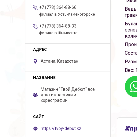
Тако
+7 (778) 364-88-66
Ведь
филиал в Усть-Каменогорске
трав
Була
+7 (778) 364-88-33
осно
филиал в Шымкенте
коли
Прои
Соста
Разм
Астана, Казахстан
Вес:
1
Магазин "Твой Дебют" все
для гимнастики и
хореографии
Ха
https://tvoy-debut.kz