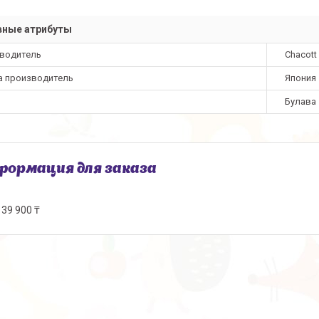
вные атрибуты
водитель
Chacott
а производитель
Япония
Булава
ормация для заказа
39 900 ₸