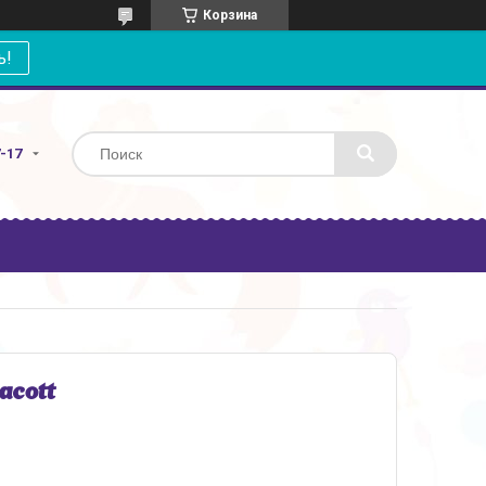
Корзина
ь!
7-17
acott