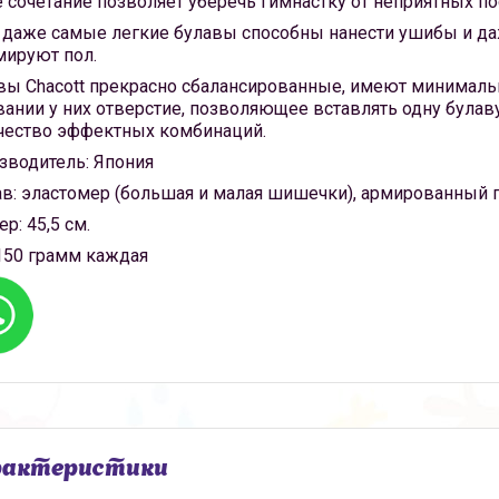
е сочетание позволяет уберечь гимнастку от неприятных п
 даже самые легкие булавы способны нанести ушибы и даж
мируют пол.
вы Chacott
прекрасно сбалансированные, имеют минимальны
вании у них отверстие, позволяющее вставлять одну була
чество эффектных комбинаций.
зводитель:
Япония
в:
эластомер (большая и малая шишечки), армированный п
ер:
45,5 см.
50 грамм каждая
рактеристики