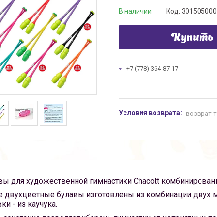
В наличии
Код:
301505000
Купить
+7 (778) 364-87-17
возврат т
вы для художественной гимнастики Chacott комбинирован
е двухцветные булавы изготовлены из комбинации двух ма
ки - из каучука.