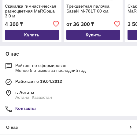
Скакалка гимнастическая
Трехцветная палочка
Скак
разноцветная МаRGоша
Sasaki М-781T 60 см.
МаR
3,0 м
4 300
36 300
3 5
₸
от
₸
Купить
Купить
О нас
Рейтинг не сформирован
Менее 5 отзывов за последний год
Работает с 19.04.2012
г. Астана
Астана, Казахстан
Контакты
О нас