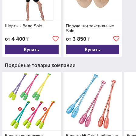
Шорты - Вело Solo
Получешки текстильные
Solo
4 400
3 850
от
₸
от
₸
Купить
Купить
Подобные товары компании
Булавы юниорские
Булавы Hi-Grip-II сборные
Була