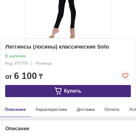
Леггинсы (лосины) классические Solo
В наличии
Код: FD700
Розница
6 100
от
₸
Купить
Описание
Характеристики
Доставка
Оплата
Усл
Описание