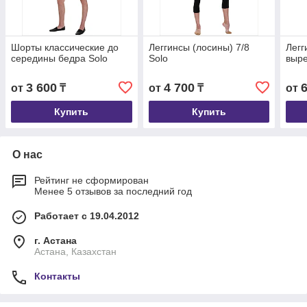
Шорты классические до
Леггинсы (лосины) 7/8
Легг
середины бедра Solo
Solo
выре
3 600
4 700
от
₸
от
₸
от
Купить
Купить
О нас
Рейтинг не сформирован
Менее 5 отзывов за последний год
Работает с 19.04.2012
г. Астана
Астана, Казахстан
Контакты