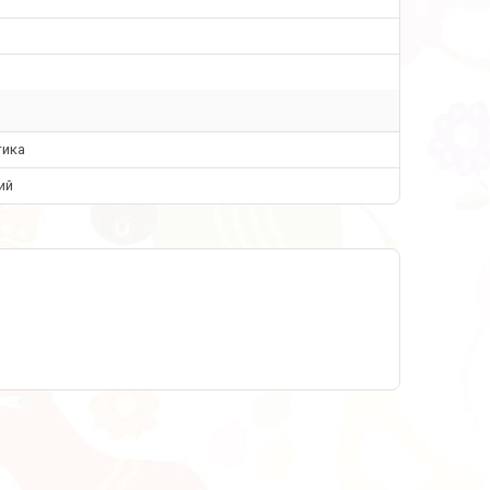
тика
ий