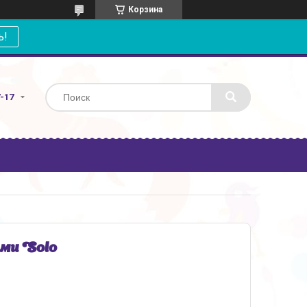
Корзина
ь!
7-17
ми Solo