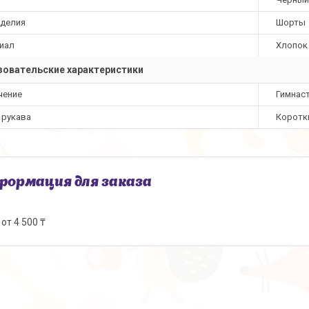
зделия
Шорты
иал
Хлопок
овательские характеристики
чение
Гимнас
 рукава
Коротк
ормация для заказа
от 4 500 ₸