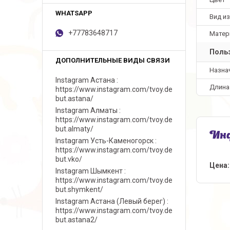
Вид и
+77783648717
Матер
Польз
Назна
Instagram Астана
Длина
https://www.instagram.com/tvoy.de
but.astana/
Instagram Алматы
https://www.instagram.com/tvoy.de
but.almaty/
Инф
Instagram Усть-Каменогорск
https://www.instagram.com/tvoy.de
but.vko/
Цена:
Instagram Шымкент
https://www.instagram.com/tvoy.de
but.shymkent/
Instagram Астана (Левый берег)
https://www.instagram.com/tvoy.de
but.astana2/