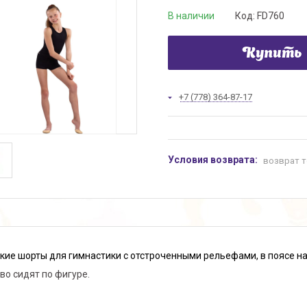
В наличии
Код:
FD760
Купить
+7 (778) 364-87-17
возврат т
кие шорты для гимнастики
с отстроченными рельефами, в поясе н
во сидят по фигуре.