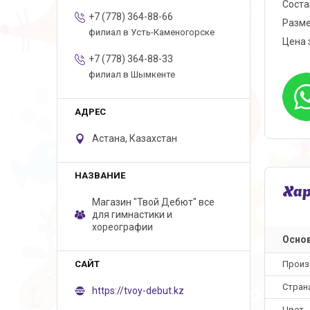
Соста
+7 (778) 364-88-66
Разме
филиал в Усть-Каменогорске
Цена 
+7 (778) 364-88-33
филиал в Шымкенте
Астана, Казахстан
Ха
Магазин "Твой Дебют" все
для гимнастики и
хореографии
Осно
Произ
Стран
https://tvoy-debut.kz
Цвет