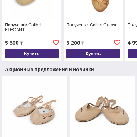
Получешки Colibri
Получешки Colibri Страза
Полу
ELEGANT
5 500
5 200
4 9
₸
₸
Купить
Купить
Акционные предложения и новинки