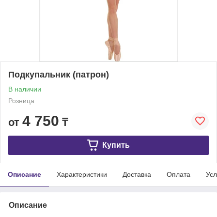
Подкупальник (патрон)
В наличии
Розница
4 750
от
₸
Купить
Описание
Характеристики
Доставка
Оплата
Усл
Описание