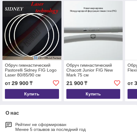
Обруч гимнастический
Обруч гимнастический
Обру
Pastorelli Sidney FIG Logo
Chacott Junior FIG New
Flex
Laser 80/85/90 см
Mark 75 см
29 900
21 900
от
₸
₸
от
Купить
Купить
О нас
Рейтинг не сформирован
Менее 5 отзывов за последний год