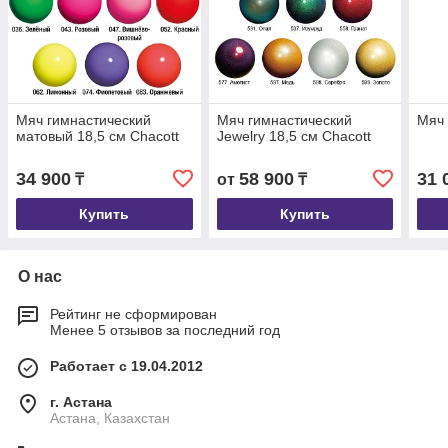
Мяч гимнастический
Мяч гимнастический
Мяч 
матовый 18,5 см Chacott
Jewelry 18,5 см Chacott
34 900
58 900
31 
₸
от
₸
Купить
Купить
О нас
Рейтинг не сформирован
Менее 5 отзывов за последний год
Работает с 19.04.2012
г. Астана
Астана, Казахстан