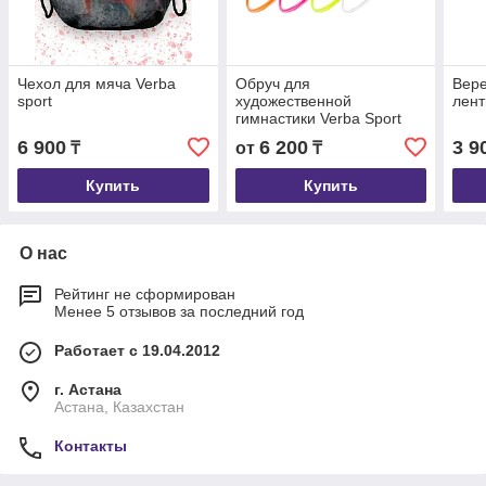
Чехол для мяча Verba
Обруч для
Вере
sport
художественной
лент
гимнастики Verba Sport
6 900
6 200
3 9
₸
от
₸
Купить
Купить
О нас
Рейтинг не сформирован
Менее 5 отзывов за последний год
Работает с 19.04.2012
г. Астана
Астана, Казахстан
Контакты