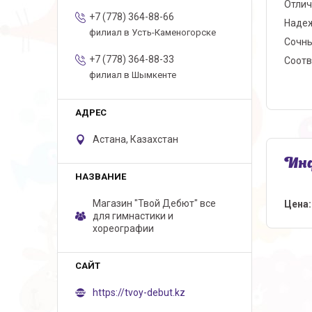
Отлич
+7 (778) 364-88-66
Надеж
филиал в Усть-Каменогорске
Сочны
+7 (778) 364-88-33
Соотв
филиал в Шымкенте
Астана, Казахстан
Инф
Магазин "Твой Дебют" все
Цена:
для гимнастики и
хореографии
https://tvoy-debut.kz