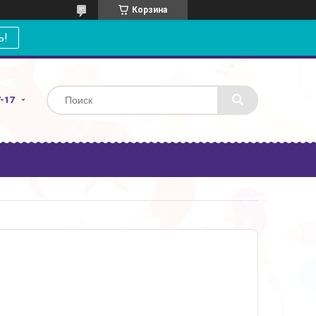
Корзина
ь!
7-17