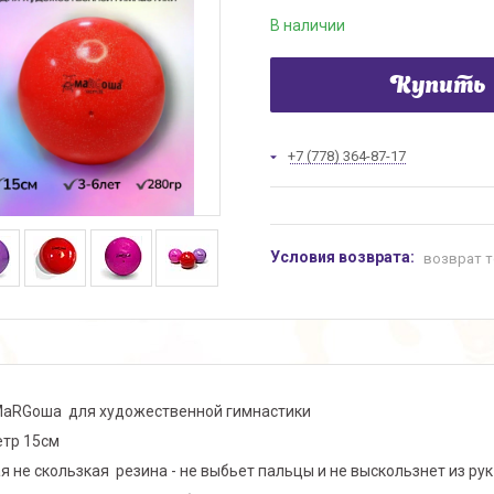
В наличии
Купить
+7 (778) 364-87-17
возврат т
аRGоша для художественной гимнастики
тр 15см
я не скользкая резина - не выбьет пальцы и не выскользнет из рук