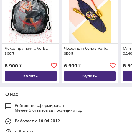
Чехол для мяча Verba
Чехол для булав Verba
Мяч 
sport
sport
одн
6 900
6 900
6 5
₸
₸
Купить
Купить
О нас
Рейтинг не сформирован
Менее 5 отзывов за последний год
Работает с 19.04.2012
г. Астана